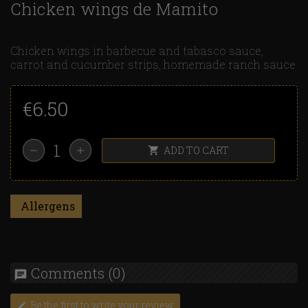
Chicken wings de Mamito
Chicken wings in barbecue and tabasco sauce,
carrot and cucumber strips, homemade ranch sauce
€6.50
ADD TO CART
shopping_cart
remove
add
Allergens
Comments
(0)
chat
Be the first to write your review
edit