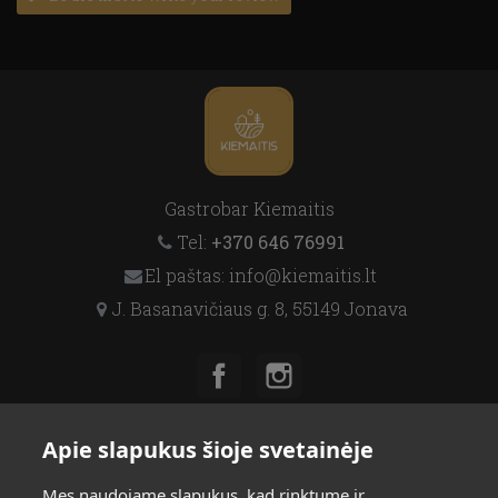
Gastrobar Kiemaitis
Tel:
+370 646 76991
El paštas: info@kiemaitis.lt
J. Basanavičiaus g. 8, 55149 Jonava
Facebook
Instagram
Apie slapukus šioje svetainėje
NEWSLETTER
Mes naudojame slapukus, kad rinktume ir